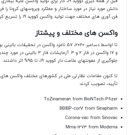
قبل از همه گیری کووید ۱۹، کار برای تولید وا
فن آوری های مختلف جهت تولید واکسن کووید ۱۹ را تسریع کرد.
واکسن های مختلف و پیشتاز
و ۱۷ واکسن در فاز ۲ و ۳. آزمای
جلوگیری از عفونتهای علامت دار کووید ۱۹، تا ۹۵% اثر داشتند.
تا کنون مقامات نظارتی ملی در کشورهای مختلف واکسن های ذی
تأیید، تصویب کردند:
ToZinameran from BioNTech-Pfizer
BBIBP-corV from Sinapharm
Corona-vac from Sinovac
Mrna-1273 from Moderna